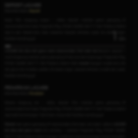
DEPOSIT LAGA88
Rata-Rata Waktu
Deposit
Mulai 10rb, langsung masuk — daftar, deposit, mainkan game gampang JP
rekomendasi Chef Josie. Pragmatic Play, PGSoft, Slot88, Slot777, Slot Thailand, Nolimit
1
siap lo spin. Modal kecil, hasil maksimal. Deposit withdraw cepat, link akses ringan.
Min
Buktikan sendiri guys!
LAGA88 link situs slot gacor resmi rekomendasi Chef Josie hari ini
jamin deposit 1
menit langsung mainkan game gampang JP dari provider terpercaya: Pragmatic Play,
PGSoft, Slot88, Slot777, Slot Thailand, Nolimit. Raih
maxwin
dengan modal kecil. Info
slot gacor hari ini selalu update, link akses ringan, deposit withdraw mudah dan cepat.
Buktikan sendiri guys!
PENARIKAN LAGA88
Rata-Rata Waktu
Penarikan
Maxwin langsung cair — daftar, deposit 10rb, mainkan game gampang JP
rekomendasi Chef Josie. Pragmatic Play, PGSoft, Slot88, Slot777, Slot Thailand, Nolimit
siap kasih kemenangan. Tarik instan, tanpa ribet. Buktikan sendiri guys!
Maxwin
dari game gampang JP rekomendasi Chef Josie cair instan, sistem
LAGA88
link situs slot gacor resmi
anti pending — mainkan Pragmatic Play, PGSoft, Slot88,
Slot777, Slot Thailand, Nolimit dengan modal kecil, tarik kemenangan tanpa hambatan.