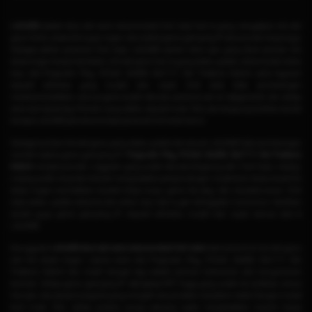
LAGA88
adalah
situs slot resmi
rekomendasi Chef Josie hari ini yang menyajikan info slot
gacor terkini, akses link super ringan, dan koleksi game gampang JP dari provider terpercaya.
Sebagai pilihan personal Chef Josie, LAGA88 paham betul apa yang dicari pemain: link
akses ringan tanpa hambatan, info slot gacor hari ini yang selalu update, referensi slot online
baru dari Pragmatic Play, PGSoft, Slot88, Slot777, Slot Thailand, Nolimit, serta layanan
deposit withdraw yang mudah dan cepat. Chef Josie tidak sembarangan
merekomendasikan, semua game sudah dikurasi, performa server dijaga ketat, dan setiap
sesi main bebas lag. Pemain cukup daftar, deposit mulai 10rb, dan langsung buktikan sendiri
kenapa LAGA88 jadi rekomendasi personal Chef Josie hari ini.
Sebagai sumber
info slot gacor
yang selalu update dan akurat, LAGA88 tidak sembarangan
memilih koleksi game gampang JP.
Pragmatic Play, PGSoft, Slot88, Slot777, Slot Thailand,
Nolimit
menjadi provider unggulan yang sudah dikurasi langsung oleh Chef Josie, masing-
masing sudah teruji dan terbukti menghasilkan jackpot dengan modal kecil. Akses lewat
link
akses ringan
memastikan koneksi tetap mulus, game fair play, dan transaksi aman. Chef
Josie selalu update referensi slot online baru biar lo gak ketinggalan momentum. Buktikan
sendiri guys, game gampang JP, deposit withdraw mudah dan cepat, semua ada di
LAGA88.
Keunggulan
LAGA88 situs slot resmi rekomendasi Chef Josie
tidak berhenti di info slot gacor
dan link akses ringan. Lisensi resmi dari Pragmatic Play, PGSoft, Slot88, Slot777, Slot
Thailand, Nolimit dan masih banyak lagi adalah jaminan keamanan dan kenyamanan
bermain. Setiap
game gampang JP
dilengkapi RTP tinggi yang sudah terverifikasi, bonus
free spin, dan jackpot progresif yang mengalir natural dalam ekosistem stabil. Dengan modal
kecil mulai 10rb, setiap putaran punya peluang nyata menghasilkan maxwin tanpa