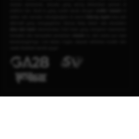
momen penentuan, sesuatu yang sering dikeluhkan pemain di
platform lain. Buat lo yang sudah akrab dengan
scatter maxwin
di
sektor slot, sensasi menegangkan di arena
Sabung Ayam
bisa jadi
alternatif yang menyegarkan. Semua tetap dalam satu ekosistem
situs slot resmi
rekomendasi Chef Josie yang menjamin keamanan
transaksi dan kecepatan penarikan
maxwin
lo, dari mana pun asal
kemenangannya. Link akses ringan, deposit withdraw mudah dan
cepat. Buktikan sendiri guys!