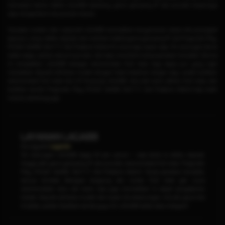
hambatan teknis. Daftar LAGA88 sekarang, game gampang JP dari provider terpercaya
siap mengantarmu ke puncak maxwin.
Tampilan modern dan responsif LAGA88 memastikan kenyamanan akses dari perangkat
apa pun, cukup daftar, deposit, dan mainkan koleksi game gampang JP dari Pragmatic Play,
PGSoft, Slot88, Slot777, Slot Thailand, Nolimit di mana saja, kapan saja. Tim dukungan teknis
selalu siaga, paham seluruh provider, dan siap membantu tanpa jawaban template. Semua
ini menjadikan LAGA88 sebagai
rekomendasi Chef Josie
bagi siapa pun yang ingin
merasakan
deposit withdraw mudah
dengan hasil maksimal. Jangan ragu, sudah buktikan
rekomendasi Chef Josie hari ini? Kunjungi LAGA88, situs slot resmi pilihan Chef Josie, dan
buktikan sendiri, Pragmatic Play, PGSoft, Slot88, Slot777, Slot Thailand, Nolimit siap kasih
maxwin sekarang juga.
LAYANAN LAGA88
Keunggulan
Layanan
Tim dukungan LAGA88 siaga 24 jam penuh — siap bantu lo daftar, deposit,
hingga pilih game gampang JP dari provider rekomendasi Chef Josie: Pragmatic
Play, PGSoft, Slot88, Slot777, Slot Thailand, Nolimit. Tanpa jawaban template,
semua kendala ditangani langsung dan tuntas. Chef Josie gak cuma
rekomendasiin situs slot resmi, tapi juga memastikan lo dapat pengalaman
terbaik. Deposit withdraw mudah dan cepat, link akses ringan, info slot gacor hari
ini selalu update. Buktikan sendiri guys, tim LAGA88 selalu siap melayani!