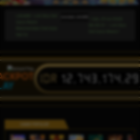
LAGA88 - Link Situs Slot
e tidak sembarangan kasih rekomendasi. LAGA88 adalah link situs slot gacor resmi pilihannya hari in
⚡ Sab, 25-Jul-2026
Gacor Resmi
06.28.10 — Link Situs
Rekomendasi Chef Josie
Slot Gacor Resmi⚡
Hari Ini
IDR
12,743,174,2
ACKPOT
LAY
GAME POPULER