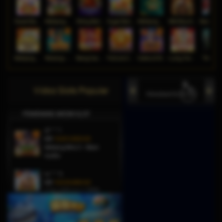
Sweet Bonanza Super Scatter
Mahjong Wins 3 – Black Scatter
Sticky Bandits Thunder Rail
Sugar Bang Bang 2
Mahjong Ways 2
Wild Bounty Showdown
Mahjong Ways
Wukong - Black Scatter
Bang Gacor 1000
Fortune Gems
Gates of Olympus Super Scatter
Lucky Twins Nexus
The Cryp
Video Slots Popular
PEMENANG MESIN SLOT
di****1
IDR
10,653,800.00
Mahjong Wins 3 – Black
Scatter
fu****3
IDR
10,636,880.00
Gates of Olympus 1000
kari****6
IDR
9,602,000.00