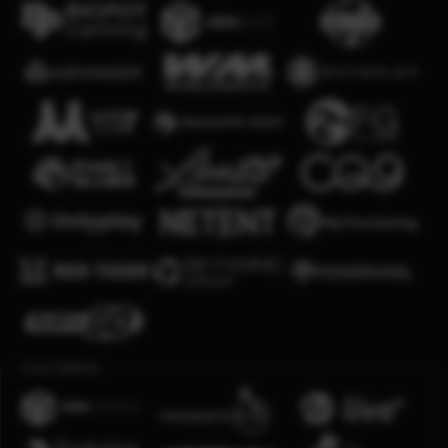
Live Casino