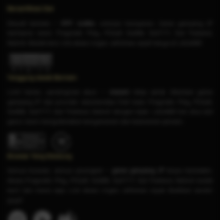
Bersertifikasi Dari
Diaudit berkala —
RTP
,
scatter
, enkripsi transparan. Game gampang JP
berlisensi resmi: Pragmatic Play, PGSoft, Slot88, Slot777, Slot Thailand,
Nolimit. Modal kecil, link akses ringan, withdraw cepat hanya di LAGA88!
Tanggung Jawab Bermain
Limit harian, pendinginan akun —
maxwin
tetap sehat. Mainkan game
gampang JP dari provider rekomendasi Chef Josie: Pragmatic Play, PGSoft,
Slot88, Slot777, Slot Thailand, Nolimit dengan bijak. LAGA88 link situs slot
gacor resmi mengutamakan kenyamanan dan keamanan pemain.
Browser Yang Didukung
Semua browser, semua perangkat —
game gampang JP
tanpa hambatan.
Akses Pragmatic Play, PGSoft, Slot88, Slot777, Slot Thailand, Nolimit modal
kecil dari mana saja. Link akses ringan, withdraw cepat. Buktikan sendiri
guys!